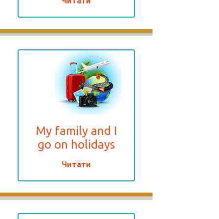
Читати
My family and I
go on holidays
Читати