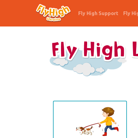
Fly High Support
Fly Hi