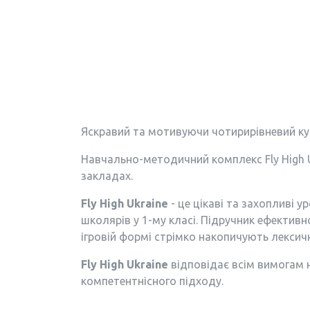
Яскравий та мотивуючи чотирирівневий кур
Навчально-методичний комплекс Fly High Uk
закладах.
Fly High Ukraine
- це цікаві та захопливі 
школярів у 1-му класі. Підручник ефективн
ігровій формі стрімко накопичують лексичн
Fly High Ukraine
відповідає всім вимогам н
компетентнісного підходу.