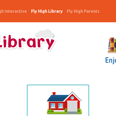
gh Interactive
Fly High Library
Fly High Parents