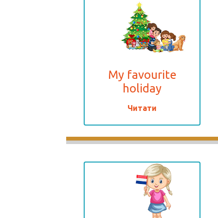
My favourite
holiday
Читати