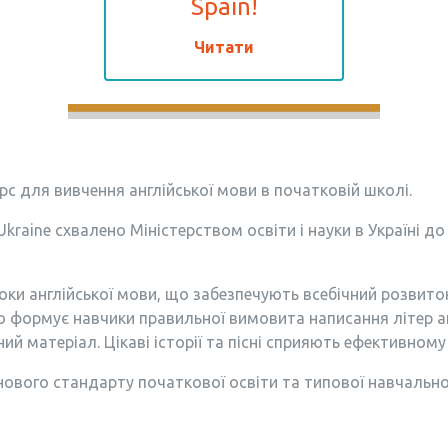
Spain!
Читати
с для вивчення англійської мови в початковій школі.
raine схвалено Міністерством освіти і науки в Україні до
уроки англійської мови, що забезпечують всебічний розв
о формує навчики правильної вимовита написання літер англ
ий матеріал. Цікаві історії та пісні сприяють ефективном
ового стандарту початкової освіти та типової навчальної