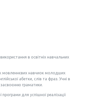
 використання в освітніх навчальних
иток мовленнєвих навчиок молодших
ійської абетки, слів та фраз. Учні в
у засвоєнню граматики.
 програми для успішної реалізації