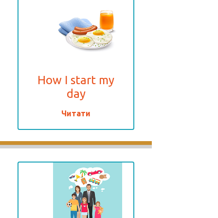
How I start my
day
Читати