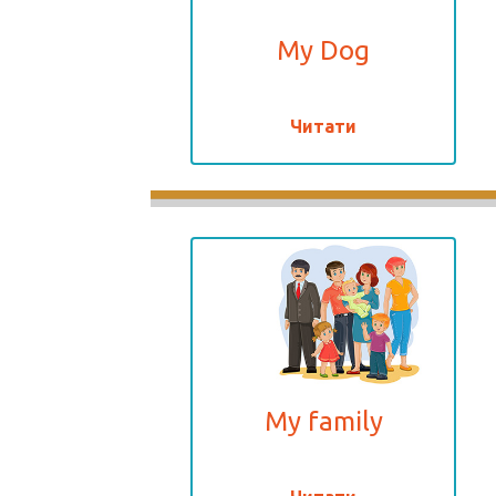
My Dog
Читати
My family